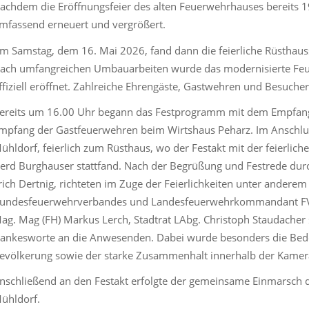
achdem die Eröffnungsfeier des alten Feuerwehrhauses bereits 
mfassend erneuert und vergrößert.
m Samstag, dem 16. Mai 2026, fand dann die feierliche Rüsthaus
ach umfangreichen Umbauarbeiten wurde das modernisierte Feu
ffiziell eröffnet. Zahlreiche Ehrengäste, Gastwehren und Besucher
ereits um 16.00 Uhr begann das Festprogramm mit dem Empfang
mpfang der Gastfeuerwehren beim Wirtshaus Peharz. Im Anschluss
ühldorf, feierlich zum Rüsthaus, wo der Festakt mit der feierli
erd Burghauser stattfand. Nach der Begrüßung und Festrede d
rich Dertnig, richteten im Zuge der Feierlichkeiten unter anderem
undesfeuerwehrverbandes und Landesfeuerwehrkommandant FVPr
ag. Mag (FH) Markus Lerch, Stadtrat LAbg. Christoph Staudacher
ankesworte an die Anwesenden. Dabei wurde besonders die Bedeu
evölkerung sowie der starke Zusammenhalt innerhalb der Kamer
nschließend an den Festakt erfolgte der gemeinsame Einmarsch d
ühldorf.