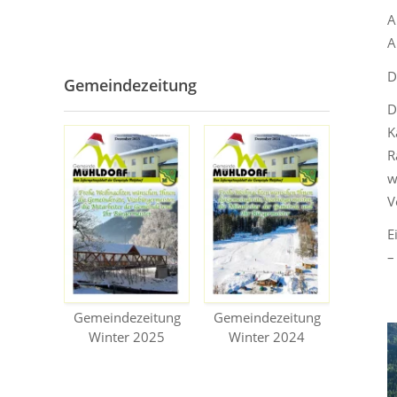
A
A
D
Gemeindezeitung
D
K
R
w
V
E
–
Gemeindezeitung
Gemeindezeitung
Winter 2025
Winter 2024