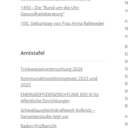
N
1450 - Die "Rund-um-die-Uhr-
u
Gesundheitsberatung"
A
100. Geburtstag von Frau Anna Rafetseder
N
o
B
Amtstafel
E
M
G
Trinkwasseruntersuchung 2026
E
Kommunalinvestitionsgesetz 2023 und
B
2025
M
ENERGIEEFFIZIENZRICHTLINIE EED III für
D
öffentliche Einrichtungen
B
Schwallausgleichskraftwerk Kolbnitz –
Variantenstudie liegt vor
A
M
Radon-Prüfbericht