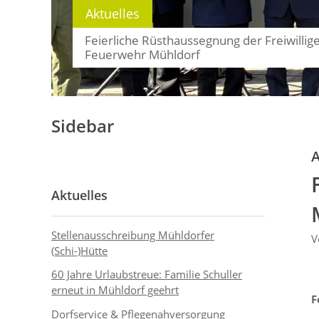
Aktuelles
Feierliche Rüsthaussegnung der Freiwillig
Feuerwehr Mühldorf
Sidebar
A
Aktuelles
Stellenausschreibung Mühldorfer
V
(Schi-)Hütte
60 Jahre Urlaubstreue: Familie Schuller
erneut in Mühldorf geehrt
F
Dorfservice & Pflegenahversorgung