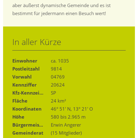
aber äußerst dynamische Gemeinde und es ist
bestimmt für jedermann einen Besuch wert!
In aller Kürze
Einwohner
ca. 1035
Postleitzahl
9814
Vorwahl
04769
Kennziffer
20624
Kfz-Kennzeichen
SP
Fläche
24 km²
Koordinaten
46° 51′ N, 13° 21′ O
Höhe
580 bis 2.965 m
Bürgermeister
Erwin Angerer
Gemeinderat
(15 Mitglieder)