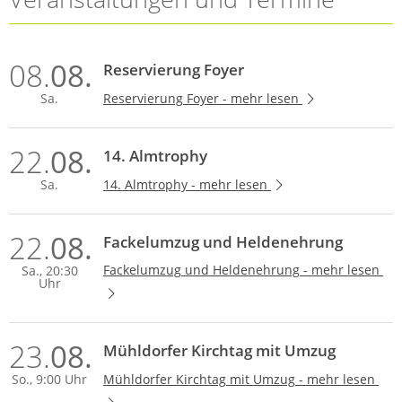
Medizinisch geschultes Personal.
Zusätzlich kann bei Bedarf eine Ärztin
oder ein Arzt dazugeschaltet werden,
08.
08.
Reservierung Foyer
um direkt am Telefon die weiteren
notwendigen medizinischen Schritte
Reservierung Foyer -
mehr lesen
Sa.
einzuleiten oder ein eRezept…
22.
08.
14. Almtrophy
14. Almtrophy -
mehr lesen
Sa.
22.
08.
Fackelumzug und Heldenehrung
Fackelumzug und Heldenehrung -
mehr lesen
Sa.
, 20:30
Uhr
23.
08.
Mühldorfer Kirchtag mit Umzug
Mühldorfer Kirchtag mit Umzug -
mehr lesen
So.
, 9:00 Uhr