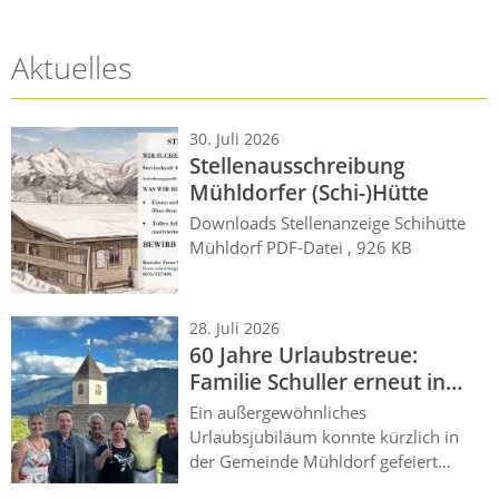
Aktuelles
30. Juli 2026
Stellenausschreibung
Mühldorfer (Schi-)Hütte
Downloads Stellenanzeige Schihütte
Mühldorf PDF-Datei , 926 KB
28. Juli 2026
60 Jahre Urlaubstreue:
Familie Schuller erneut in
Mühldorf geehrt
Ein außergewöhnliches
Urlaubsjubiläum konnte kürzlich in
der Gemeinde Mühldorf gefeiert
werden: Bereits seit 60 Jahren