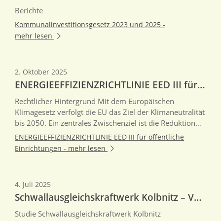
Berichte
Kommunalinvestitionsgesetz 2023 und 2025 -
mehr lesen
2. Oktober 2025
ENERGIEEFFIZIENZRICHTLINIE EED III für öffentliche Einrichtungen
Rechtlicher Hintergrund Mit dem Europäischen
Klimagesetz verfolgt die EU das Ziel der Klimaneutralität
bis 2050. Ein zentrales Zwischenziel ist die Reduktion
der Netto-Treibhausgasemissionen um mindestens 55
ENERGIEEFFIZIENZRICHTLINIE EED III für öffentliche
% bis 2030. Im Zuge des „Fit für 55”-Pakets trat im
Einrichtungen -
mehr lesen
Oktober 2023 die überarbeitete
Energieeffizienzrichtlinie (EU) 2023/1791, im Folgenden
EED III, in Kraft. Die Mitgliedstaaten müssen diese
4. Juli 2025
Richtlinie in nationales Recht überführen. Unabhängig
Schwallausgleichskraftwerk Kolbnitz – Variantenstudie liegt vor
davon sind nachfolgende Fristen einzuha…
Studie Schwallausgleichskraftwerk Kolbnitz