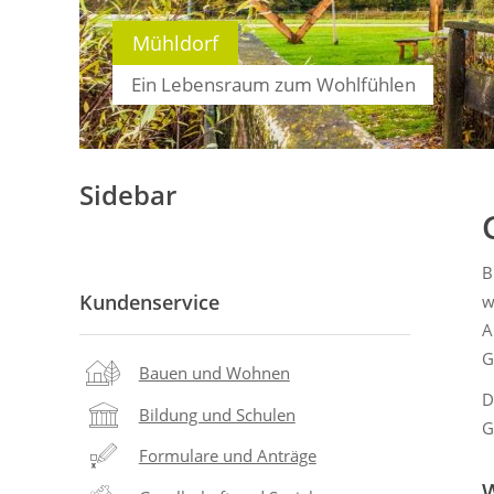
Mühldorf
Ein Lebensraum zum Wohlfühlen
Sidebar
B
Kundenservice
w
A
G
Bauen und Wohnen
D
Bildung und Schulen
G
Formulare und Anträge
W