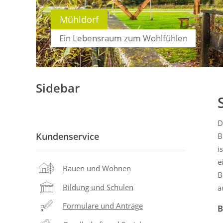
Mühldorf
Ein Lebensraum zum Wohlfühlen
Sidebar
D
Kundenservice
B
i
e
Bauen und Wohnen
B
Bildung und Schulen
a
Formulare und Anträge
B