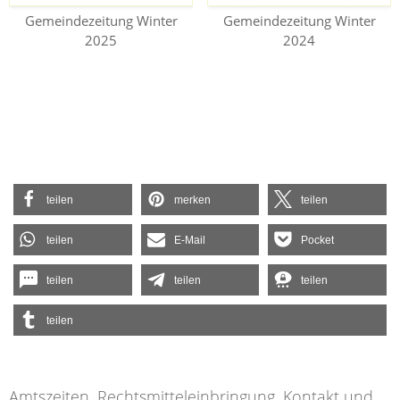
Gemeindezeitung Winter
Gemeindezeitung Winter
2025
2024
teilen
merken
teilen
teilen
E-Mail
Pocket
teilen
teilen
teilen
teilen
Amtszeiten, Rechtsmitteleinbringung, Kontakt und