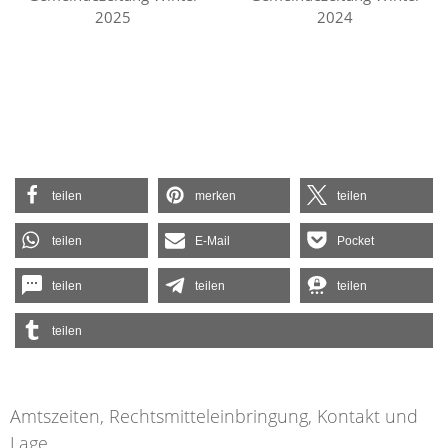
2025
2024
teilen
merken
teilen
teilen
E-Mail
Pocket
teilen
teilen
teilen
teilen
Amtszeiten, Rechtsmitteleinbringung, Kontakt und
Lage