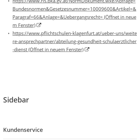
https://www.ris.bka.gv.at/NormDokument.wxe?Abfrage=
Bundesnormen&Gesetzesnummer=10009600&Artikel=&
Paragraf=66&Anlage=&Uebergangsrecht=
(Öffnet in neue
m Fenster)
https://www.pflichtschulen-klagenfurt.at/ueber-uns/weite
re-ansprechpartner/abteilung-gesundheit-schulaerztlicher
-dienst
(Öffnet in neuem Fenster)
Sidebar
Kundenservice