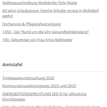
Stellenausschreibung Mühldorfer (Schi-)Hütte
60 Jahre Urlaubstreue: Familie Schuller erneut in Mühldorf
geehrt
Dorfservice & Pflegenahversorgung
1450 - Die "Rund-um-die-Uhr-Gesundheitsberatung"
100. Geburtstag von Frau Anna Rafetseder
Amtstafel
Trinkwasseruntersuchung 2026
Kommunalinvestitionsgesetz 2023 und 2025
ENERGIEEFFIZIENZRICHTLINIE EED III für öffentliche
Einrichtungen
Schwallausgleichskraftwerk Kolbnitz – Variantenstudie liegt